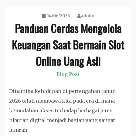
14/06/2026
admin
Panduan Cerdas Mengelola
Keuangan Saat Bermain Slot
Online Uang Asli
Blog Post
Dinamika kehidupan di pertengahan tahun
2026 telah membawa kita pada era di mana
kemudahan akses terhadap berbagai jenis
hiburan digital menjadi bagian yang sangat
lumrah